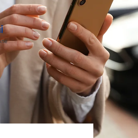
i
one