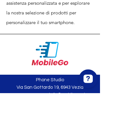
assistenza personalizzata e per esplorare
la nostra selezione di prodotti per
personalizzare il tuo smartphone.
Phone Studio
Via San Gottardo 19, 6943 Vezia
+41 912343594
/
info@mobilego.ch
Phone Studio Controlla le 203 recensioni su Google
IDI: CHE-389.352.790
L'azienda