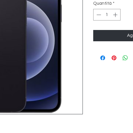
Quantità
*
Agg