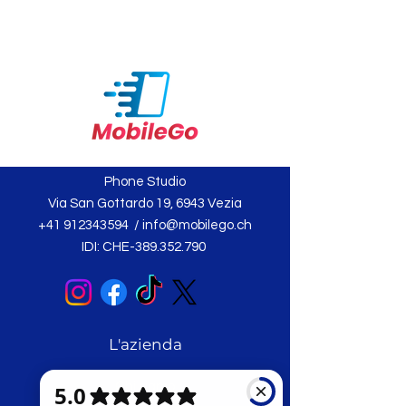
Phone Studio
Via San Gottardo 19, 6943 Vezia
+41 912343594
/
info@mobilego.ch
IDI: CHE-389.352.790
L'azienda
Chi siamo