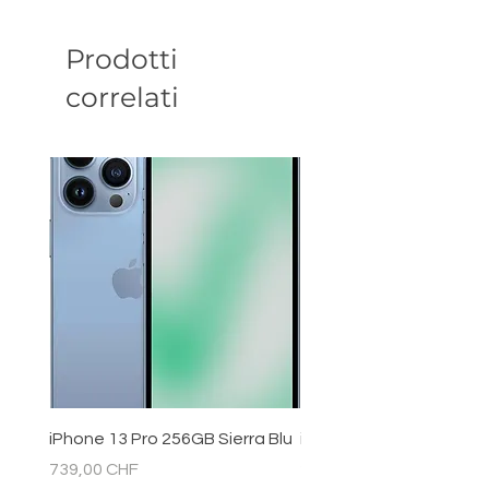
Prodotti
correlati
iPhone 13 Pro 256GB Sierra Blu
iPhone 11 128GB Bianc
Prezzo
Prezzo
739,00 CHF
289,00 CHF