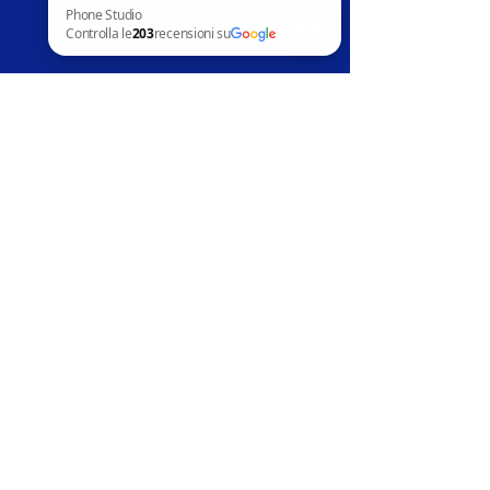
Contatti
News
Phone Studio Controlla le 203 recensioni su Google
Assistenza clienti
Telefoni in vendita
Apple
Samsung
Huawai
Altri marchi
Accessori
Riparazion
i
Apple