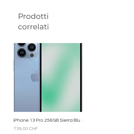
Prodotti
correlati
iPhone 13 Pro 256GB Sierra Blu
iPhone 11 128GB Bianc
Prezzo
Prezzo
739,00 CHF
289,00 CHF