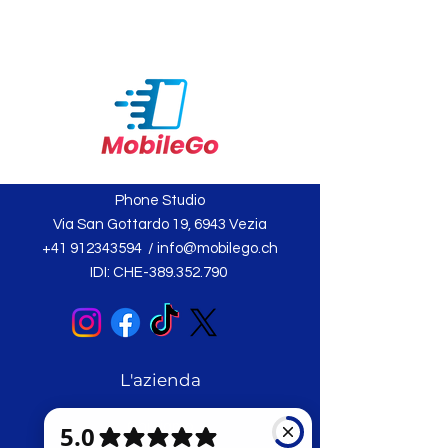
Phone Studio
Via San Gottardo 19, 6943 Vezia
+41 912343594
/
info@mobilego.ch
IDI: CHE-389.352.790
L'azienda
Chi siamo