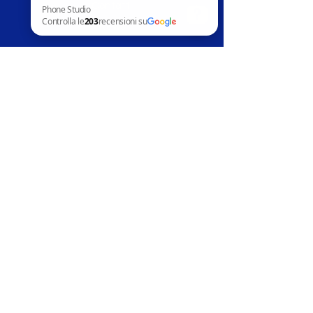
Contatti
News
Phone Studio Controlla le 203 recensioni su Google
Assistenza clienti
Telefoni in vendita
Apple
Samsung
Huawai
Altri marchi
Accessori
Riparazion
i
Apple