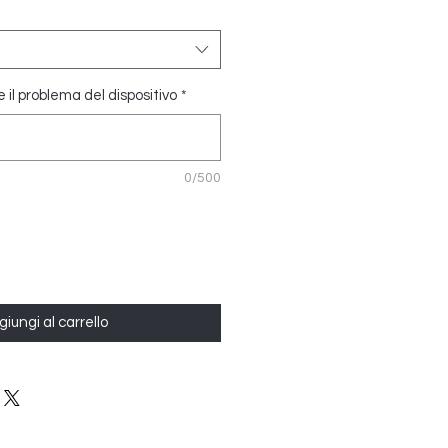
il problema del dispositivo
*
0/500
iungi al carrello