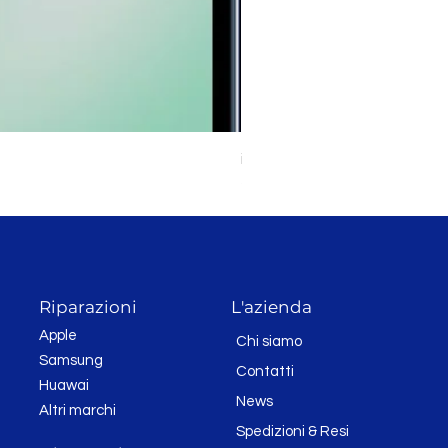
iPhone 11 128GB Bianco
Prezzo
289,00 CHF
Riparazioni
L'azienda
Apple
Chi siamo
Samsung
Contatti
Huawai
News
Altri marchi
Spedizioni & Resi