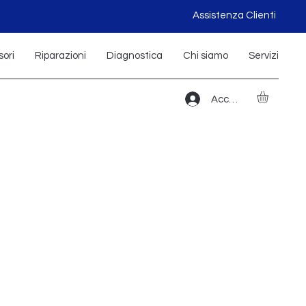
Assistenza Clienti
ori
Riparazioni
Diagnostica
Chi siamo
Servizi
Accedi
zo