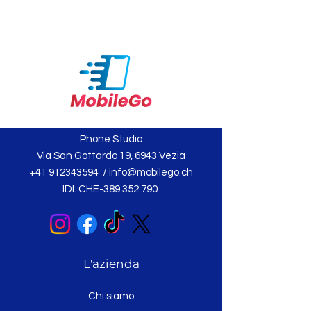
Phone Studio
Via San Gottardo 19, 6943 Vezia
+41 912343594
/
info@mobilego.ch
IDI: CHE-389.352.790
L'azienda
Chi siamo