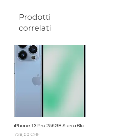
Prodotti
correlati
iPhone 13 Pro 256GB Sierra Blu
iPhone 11 128GB Bianc
Prezzo
Prezzo
739,00 CHF
289,00 CHF