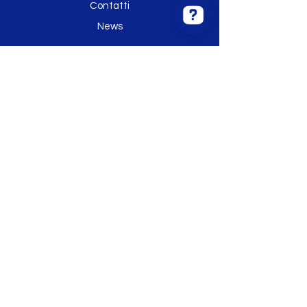
Contatti
News
Phone Studio Controlla le 203 recensioni su Google
Assistenza clienti
Telefoni in vendita
Apple
Samsung
Huawai
Altri marchi
Accessori
Riparazion
i
Apple