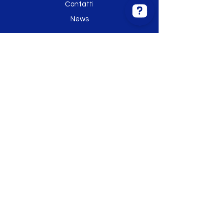
Contatti
News
Phone Studio Controlla le 203 recensioni su Google
Assistenza clienti
Telefoni in vendita
Apple
Samsung
Huawai
Altri marchi
Accessori
Riparazion
i
Apple