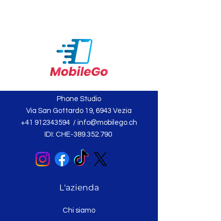
Phone Studio
Via San Gottardo 19, 6943 Vezia
+41 912343594
/
info@mobilego.ch
IDI: CHE-389.352.790
L'azienda
Chi siamo