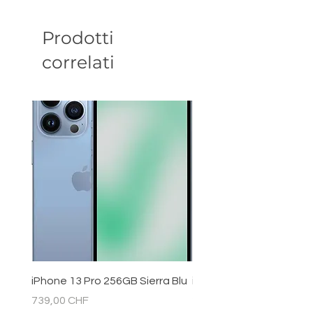
Prodotti
correlati
iPhone 13 Pro 256GB Sierra Blu
iPhone 11 128GB Bianc
Prezzo
Prezzo
739,00 CHF
289,00 CHF