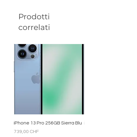
Prodotti
correlati
iPhone 13 Pro 256GB Sierra Blu
iPhone 11 128GB Bianc
Prezzo
Prezzo
739,00 CHF
289,00 CHF