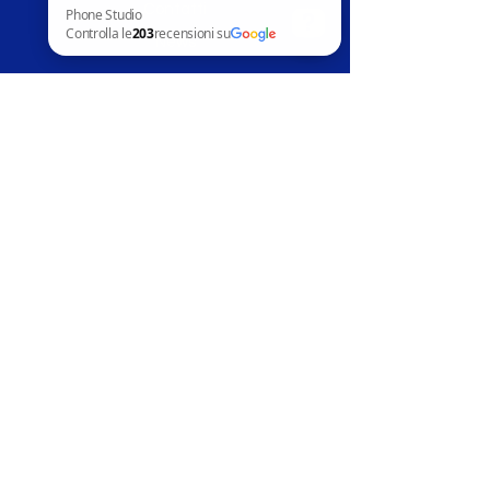
Contatti
News
Phone Studio Controlla le 203 recensioni su Google
Assistenza clienti
Telefoni in vendita
Apple
Samsung
Huawai
Altri marchi
Accessori
Riparazion
i
Apple