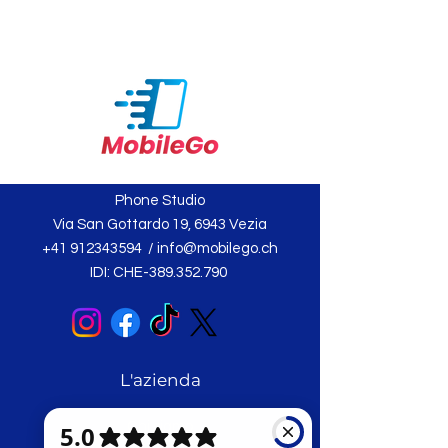
Phone Studio
Via San Gottardo 19, 6943 Vezia
+41 912343594
/
info@mobilego.ch
IDI: CHE-389.352.790
L'azienda
Chi siamo