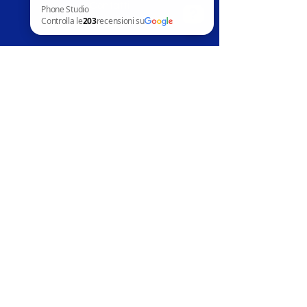
Contatti
News
Phone Studio Controlla le 203 recensioni su Google
Assistenza clienti
Telefoni in vendita
Apple
Samsung
Huawai
Altri marchi
Accessori
Riparazion
i
Apple