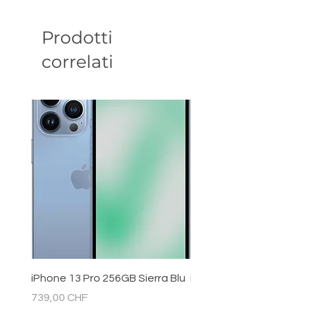
Prodotti
correlati
iPhone 13 Pro 256GB Sierra Blu
iPhone 11 128GB Bianc
Prezzo
Prezzo
739,00 CHF
289,00 CHF