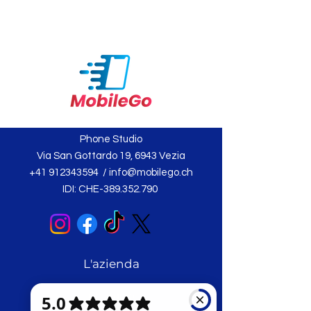
Phone Studio
Via San Gottardo 19, 6943 Vezia
+41 912343594
/
info@mobilego.ch
IDI: CHE-389.352.790
L'azienda
Chi siamo