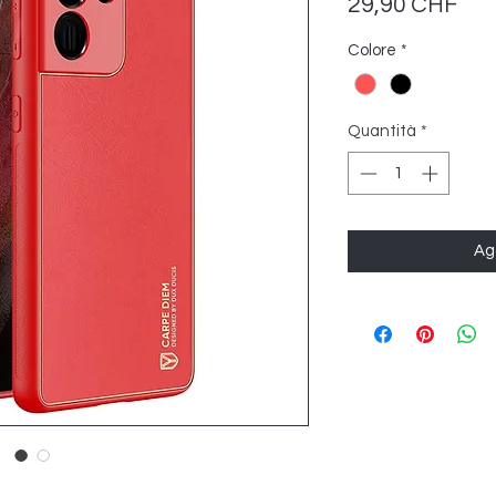
Pre
29,90 CHF
Colore
*
Quantità
*
Agg