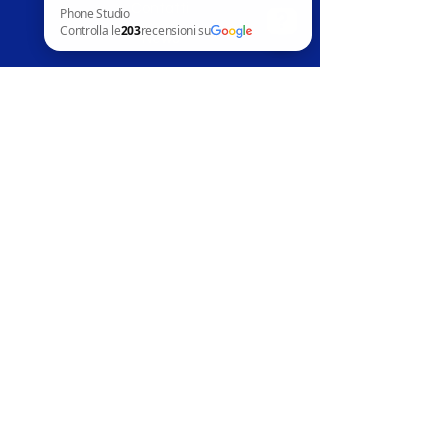
Contatti
News
Phone Studio Controlla le 203 recensioni su Google
Assistenza clienti
Telefoni in vendita
Apple
Samsung
Huawai
Altri marchi
Accessori
Riparazion
i
Apple