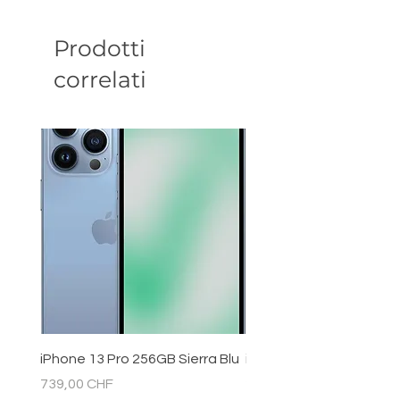
Prodotti
correlati
iPhone 13 Pro 256GB Sierra Blu
iPhone 11 128GB Bianc
Prezzo
Prezzo
739,00 CHF
289,00 CHF