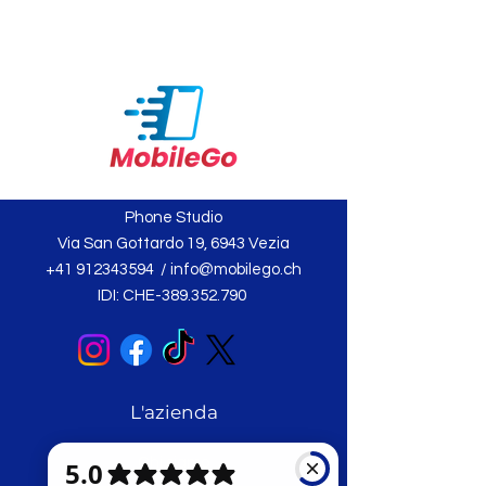
Phone Studio
Via San Gottardo 19, 6943 Vezia
+41 912343594
/
info@mobilego.ch
IDI: CHE-389.352.790
L'azienda
Chi siamo