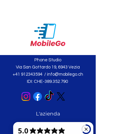
Phone Studio
Via San Gottardo 19, 6943 Vezia
+41 912343594
/
info@mobilego.ch
IDI: CHE-389.352.790
L'azienda
Chi siamo