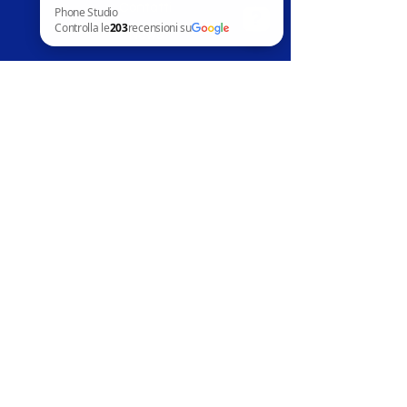
Contatti
News
Phone Studio Controlla le 203 recensioni su Google
Assistenza clienti
Telefoni in vendita
Apple
Samsung
Huawai
Altri marchi
Accessori
Riparazion
i
Apple