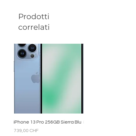
Prodotti
correlati
iPhone 13 Pro 256GB Sierra Blu
iPhone 11 128GB Bianc
Prezzo
Prezzo
739,00 CHF
289,00 CHF