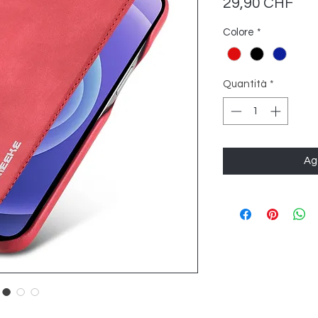
Pre
29,90 CHF
Colore
*
Quantità
*
Agg