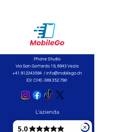
Phone Studio
Via San Gottardo 19, 6943 Vezia
+41 912343594
/
info@mobilego.ch
IDI: CHE-389.352.790
L'azienda
Chi siamo