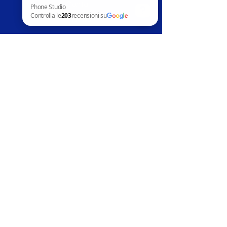
Contatti
News
Phone Studio Controlla le 203 recensioni su Google
Assistenza clienti
Telefoni in vendita
Apple
Samsung
Huawai
Altri marchi
Accessori
Riparazion
i
Apple