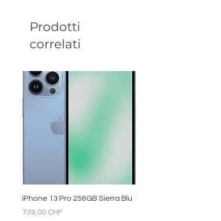
Prodotti
correlati
iPhone 13 Pro 256GB Sierra Blu
iPhone 11 128GB Bianc
Prezzo
Prezzo
739,00 CHF
289,00 CHF