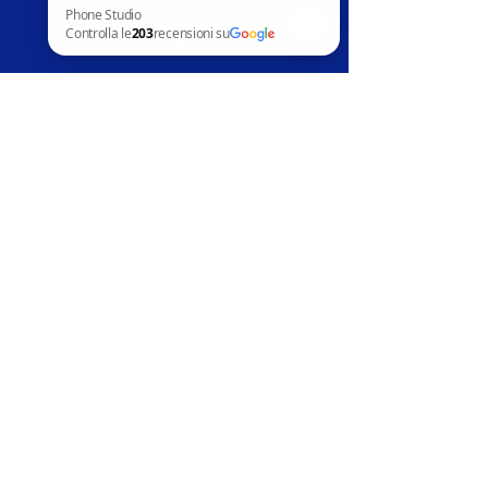
Contatti
News
Phone Studio Controlla le 203 recensioni su Google
Assistenza clienti
Telefoni in vendita
Apple
Samsung
Huawai
Altri marchi
Accessori
Riparazion
i
Apple