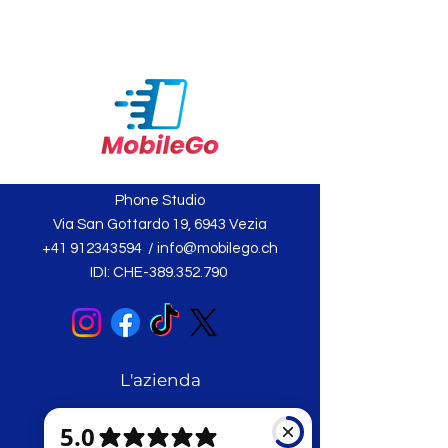
Phone Studio
Via San Gottardo 19, 6943 Vezia
+41 912343594
/
info@mobilego.ch
IDI: CHE-389.352.790
L'azienda
Chi siamo