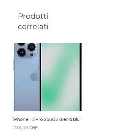
Prodotti
correlati
iPhone 13 Pro 256GB Sierra Blu
iPhone 11 128GB Bianc
Prezzo
Prezzo
739,00 CHF
289,00 CHF