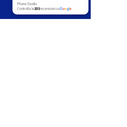
Contatti
News
Phone Studio Controlla le 203 recensioni su Google
Assistenza clienti
Telefoni in vendita
Apple
Samsung
Huawai
Altri marchi
Accessori
Riparazion
i
Apple