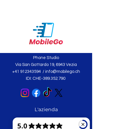
Phone Studio
Via San Gottardo 19, 6943 Vezia
+41 912343594
/
info@mobilego.ch
IDI: CHE-389.352.790
L'azienda
Chi siamo