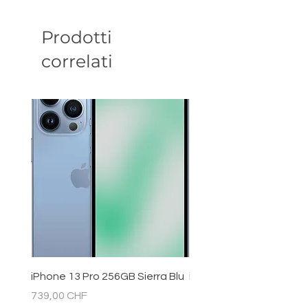
Prodotti
correlati
iPhone 13 Pro 256GB Sierra Blu
iPhone 11 128GB Bianc
Prezzo
Prezzo
739,00 CHF
289,00 CHF