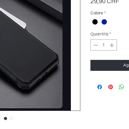
Pre
29,90 CHF
Colore
*
Quantità
*
Agg