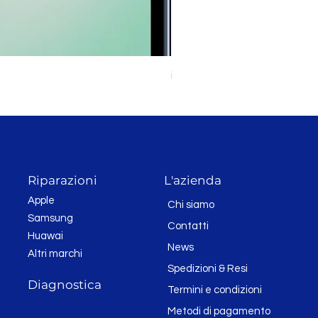
iPhone 11 128GB Bianco
Prezzo
289,00 CHF
Riparazioni
L'azienda
Apple
Chi siamo
Samsung
Contatti
Huawai
News
Altri marchi
Spedizioni & Resi
Diagnostica
Termini e condizioni
Metodi di pagamento