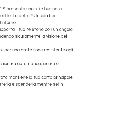
S presenta uno stile business
ttile. La pelle PU lucida ben
l'interno
pporta il tuo telefono con un angolo
endendo sicuramente la visione dei
li per una protezione resistente agli
hiusura automatica, sicuro e
ato mantiene la tua carta principale
rerla e spenderla mentre sei in