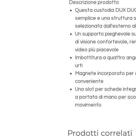
Descrizione prodotto
Questa custodia DUX DUCI
semplice e una struttura so
selezionata dall'esterno al
Un supporto pieghevole su
di visione confortevole, r
video più piacevole
Imbottitura a quattro ango
urti
Magnete incorporato per c
conveniente
Uno slot per schede integr
a portata di mano per scor
movimento
Prodotti correlati