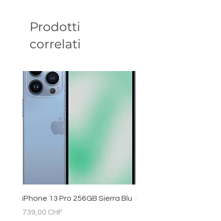
Prodotti
correlati
iPhone 13 Pro 256GB Sierra Blu
iPhone 11 128GB Bianc
Prezzo
Prezzo
739,00 CHF
289,00 CHF