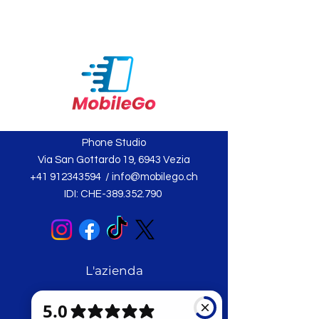
Phone Studio
Via San Gottardo 19, 6943 Vezia
+41 912343594
/
info@mobilego.ch
IDI: CHE-389.352.790
L'azienda
Chi siamo