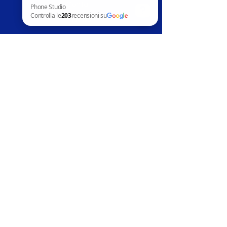
Contatti
News
Phone Studio Controlla le 203 recensioni su Google
Assistenza clienti
Telefoni in vendita
Apple
Samsung
Huawai
Altri marchi
Accessori
Riparazion
i
Apple