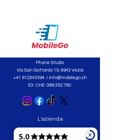
Phone Studio
Via San Gottardo 19, 6943 Vezia
+41 912343594
/
info@mobilego.ch
IDI: CHE-389.352.790
L'azienda
Chi siamo