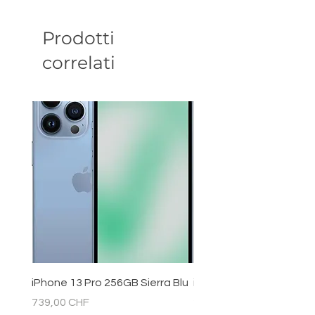
Prodotti
correlati
iPhone 13 Pro 256GB Sierra Blu
iPhone 11 128GB Bianc
Prezzo
Prezzo
739,00 CHF
289,00 CHF