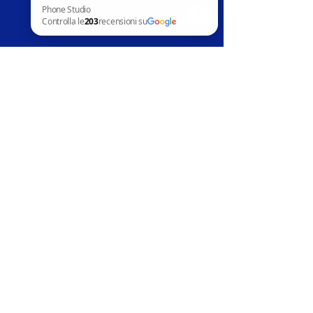
Contatti
News
Phone Studio Controlla le 203 recensioni su Google
Assistenza clienti
Telefoni in vendita
Apple
Samsung
Huawai
Altri marchi
Accessori
Riparazion
i
Apple