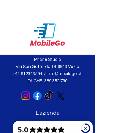
Phone Studio
Via San Gottardo 19, 6943 Vezia
+41 912343594
/
info@mobilego.ch
IDI: CHE-389.352.790
L'azienda
Chi siamo