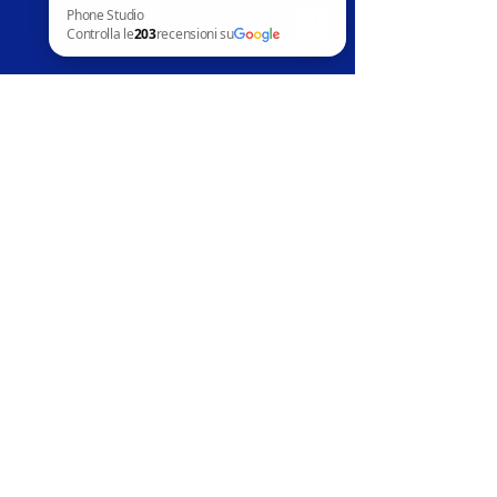
Contatti
News
Phone Studio Controlla le 203 recensioni su Google
Assistenza clienti
Telefoni in vendita
Apple
Samsung
Huawai
Altri marchi
Accessori
Riparazion
i
Apple