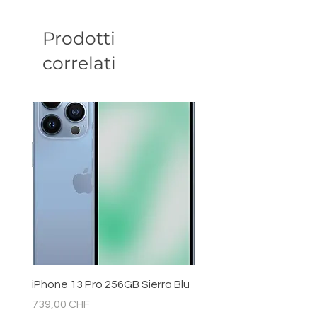
Prodotti
correlati
iPhone 13 Pro 256GB Sierra Blu
iPhone 11 128GB Bianc
Prezzo
Prezzo
739,00 CHF
289,00 CHF